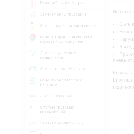
Грузовой автоэлектрик
На модел
Замена помпы грузовика
Сбои 
Замена ступичного подшипника
Неров
Ремонт тормозной системы
Наруш
грузовых автомобилей
Выход
Замена подвесного
Пробл
подшипника
пневмати
Замена теплообменника
Выявить 
Визуаль
Ремонт компрессора с
выездом
подключе
Замена рессоры
Отогрев грузовых
автомобилей
Замена прокладки ГБЦ