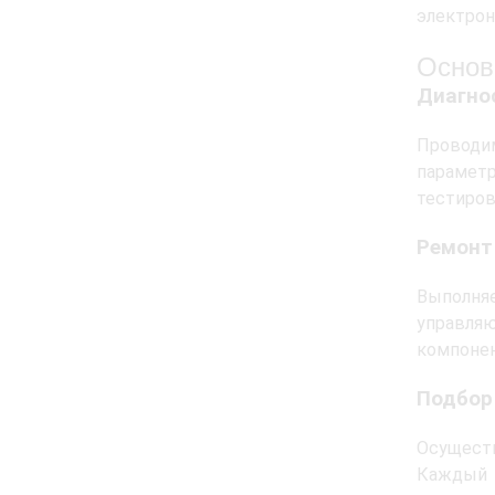
электрон
Основ
Диагно
Проводим
парамет
тестиров
Ремонт
Выполняе
управляю
компонен
Подбор
Осуществ
Каждый 