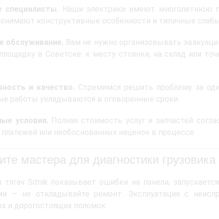
 специалисты.
Наши электрики имеют многолетнюю пр
понимают конструктивные особенности и типичные слабые 
е обслуживание.
Вам не нужно организовывать эвакуаци
площадку в Советске: к месту стоянки, на склад или то
вность и качество.
Стремимся решить проблему за один
е работы укладываются в оговоренные сроки.
ные условия.
Полная стоимость услуг и запчастей согла
платежей или необоснованных наценок в процессе.
ите мастера для диагностики грузовика 
 тягач Sitrak показывает ошибки на панели, запускает
ми — не откладывайте ремонт. Эксплуатация с неиспр
х и дорогостоящих поломок.