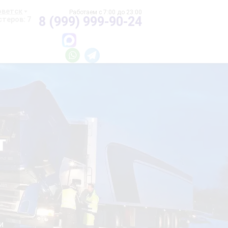
оветск
8 (999) 999-90-24
теров: 7
т
и