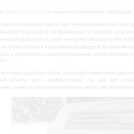
ях C9H, C7H, T7H и C5H чаще всего возникают следующие
в работе приборной панели: хаотичное мигание ламп, неко
ная работа двигателя: потеря мощности, троение, труднос
ения в тормозной системе: некорректная работа ABS и EB
 из строя датчиков и управляющих модулей: искажение сиг
емы с дополнительным оборудованием: климатической ус
ки.
источник подобных сбоев без профессионального диагно
ный осмотр часто неэффективен, так как для точно
ние сканера к электронным блокам через специализиров