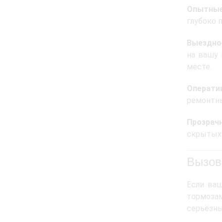
Опытные
глубоко 
Выездно
на вашу 
месте.
Операти
ремонтны
Прозрач
скрытых 
Вызов
Если ваш
тормоза
серьёзны