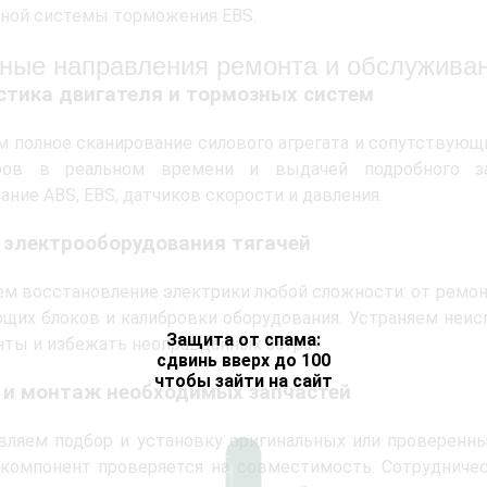
ной системы торможения EBS.
ные направления ремонта и обслужива
стика двигателя и тормозных систем
 полное сканирование силового агрегата и сопутствующ
ров в реальном времени и выдачей подробного за
ание ABS, EBS, датчиков скорости и давления.
 электрооборудования тягачей
м восстановление электрики любой сложности: от ремон
щих блоков и калибровки оборудования. Устраняем неис
Защита от спама:
ты и избежать неоправданных затрат.
сдвинь вверх до 100
чтобы зайти на сайт
 и монтаж необходимых запчастей
ляем подбор и установку оригинальных или проверенных
компонент проверяется на совместимость. Сотрудниче