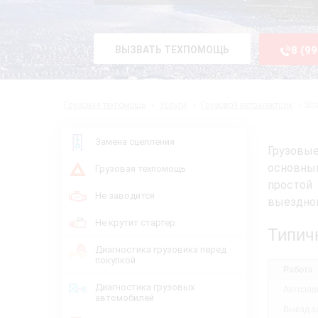
ВЫЗВАТЬ ТЕХПОМОЩЬ
8 (9
Грузовая техпомощь
Услуги
Грузовой автоэлектрик
Sit
Замена сцепления
Грузовы
основны
Грузовая техпомощь
простой
Не заводится
выездног
Не крутит стартер
Типич
Диагностика грузовика перед
покупкой
Работа
Диагностика грузовых
Автоэлек
автомобилей
Выезд за