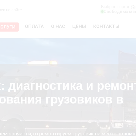
Выбран город:
С
Свободных мас
ОПЛАТА
О НАС
ЦЕНЫ
КОНТАКТЫ
УСЛУГИ
k: диагностика и ремон
ования грузовиков в
езём запчасти, отремонтируем грузовик на месте поломк