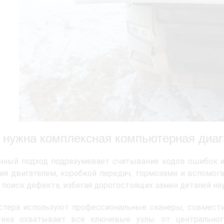
 нужна комплексная компьютерная диагн
ный подход подразумевает считывание кодов ошибок и 
ия двигателем, коробкой передач, тормозами и вспомог
 поиск дефекта, избегая дорогостоящих замен деталей нау
стера используют профессиональные сканеры, совмести
тика охватывает все ключевые узлы: от центральног