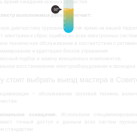
ь время ожидания нужных запчастей.
50°
спектр выполняемых работ включает:
ную диагностику грузовиков Sitrak прямо на вашей терри
т электрики и сброс ошибок во всех электронных систем
вое техническое обслуживание в соответствии с реглам
аммирование и адаптацию блоков управления
ексный подбор и замену изношенных компонентов
альное восстановление электрооборудования и проводки
у стоит выбрать выезд мастера в Совет
ециализация — обслуживание грузовой техники, включ
чества:
иональное оснащение.
Используем специализированн
ивают точный доступ к данным всех систем грузови
м стандартам.