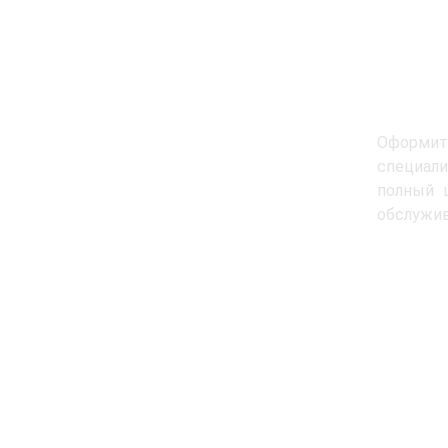
Оформит
специали
полный 
обслужив