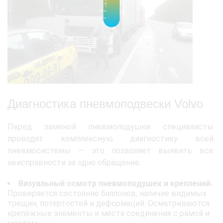
Диагностика пневмоподвески Volvo
Перед заменой пневмоподушки специалисты
проводят комплексную диагностику всей
пневмосистемы — это позволяет выявить все
неисправности за одно обращение.
Визуальный осмотр пневмоподушек и креплений.
Проверяется состояние баллонов, наличие видимых
трещин, потёртостей и деформаций. Осматриваются
крепёжные элементы и места соединения с рамой и