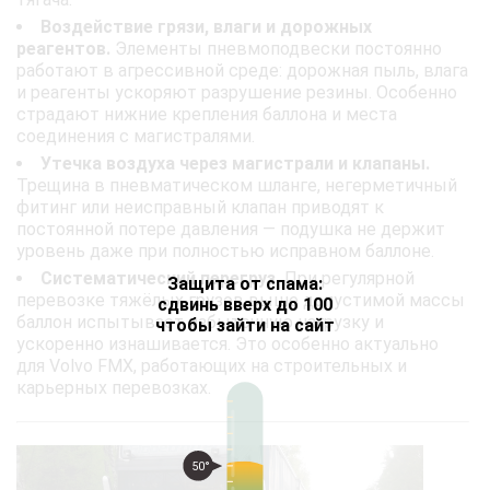
Воздействие грязи, влаги и дорожных
реагентов.
Элементы пневмоподвески постоянно
работают в агрессивной среде: дорожная пыль, влага
и реагенты ускоряют разрушение резины. Особенно
страдают нижние крепления баллона и места
соединения с магистралями.
Утечка воздуха через магистрали и клапаны.
Трещина в пневматическом шланге, негерметичный
фитинг или неисправный клапан приводят к
постоянной потере давления — подушка не держит
уровень даже при полностью исправном баллоне.
Систематический перегруз.
При регулярной
Защита от спама:
перевозке тяжёлых грузов выше допустимой массы
сдвинь вверх до 100
баллон испытывает избыточную нагрузку и
чтобы зайти на сайт
ускоренно изнашивается. Это особенно актуально
для Volvo FMX, работающих на строительных и
карьерных перевозках.
50°