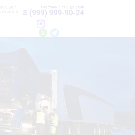
оветск
8 (999) 999-90-24
теров: 6
и