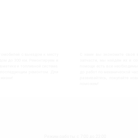
втомобилей с выездом к месту
С нами вы экономите своё в
ом до 300 км. Ремонтируем и
запчасти, мы найдём их и с
евматике и топливной системе.
помощи есть все необходимы
с последующим ремонтом. Для
до работ по механической час
 жизни!
развивайтесь, покупайте но
поможем!
Режим работы: с 7:00 до 23:00