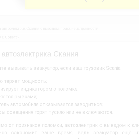
й автоэлектрик Скания с выездом: поиск неисправности
 г. Советск
 автоэлектрика Скания
те вызывать эвакуатор, если ваш грузовик Scania:
о теряет мощность;
лизирует индикатором о поломке;
няется рывками;
тель автомобиля отказывается заводиться;
ры освещения горят тускло или не включаются.
мо от признаков поломки, автоэлектрик с выездом к кл
льно сэкономит ваше время, ведь эвакуатор ещё н