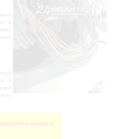
ивно
дку в
лист
овых
пособ
к, а
нного
ость
дилерском уровне в