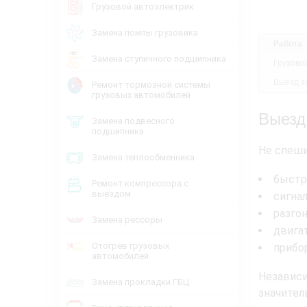
Грузовой автоэлектрик
Замена помпы грузовика
Работа
Замена ступичного подшипника
Грузово
Выезд за
Ремонт тормозной системы
грузовых автомобилей
Выезд
Замена подвесного
подшипника
Не спеши
Замена теплообменника
быстр
Ремонт компрессора с
выездом
сигна
разго
Замена рессоры
двига
Отогрев грузовых
прибо
автомобилей
Независи
Замена прокладки ГБЦ
значите