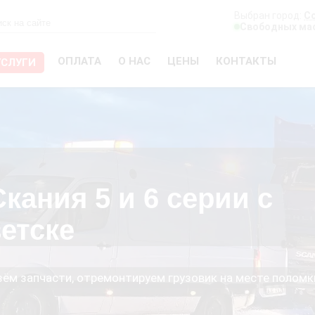
Выбран город:
С
Свободных мас
ОПЛАТА
О НАС
ЦЕНЫ
КОНТАКТЫ
УСЛУГИ
кания 5 и 6 серии с
етске
езём запчасти, отремонтируем грузовик на месте поломк