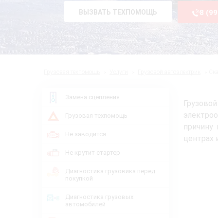
ВЫЗВАТЬ ТЕХПОМОЩЬ
8 (9
Грузовая техпомощь
Услуги
Грузовой автоэлектрик
Ск
Замена сцепления
Грузово
электроо
Грузовая техпомощь
причину 
Не заводится
центрах 
Не крутит стартер
Диагностика грузовика перед
покупкой
Диагностика грузовых
автомобилей