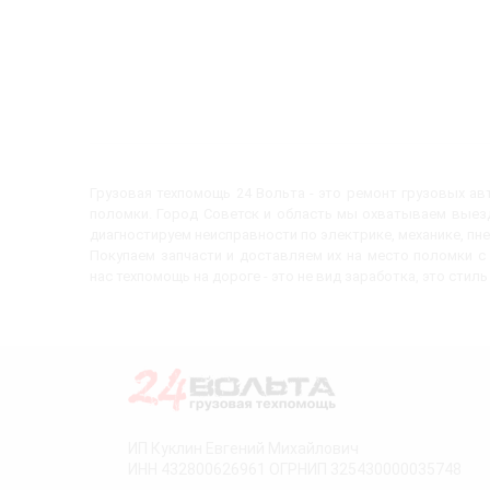
Грузовая техпомощь 24 Вольта - это ремонт грузовых а
поломки. Город Советск и область мы охватываем выезд
диагностируем неисправности по электрике, механике, пн
Покупаем запчасти и доставляем их на место поломки 
нас техпомощь на дороге - это не вид заработка, это стиль
ИП Куклин Евгений Михайлович
ИНН 432800626961 ОГРНИП 325430000035748