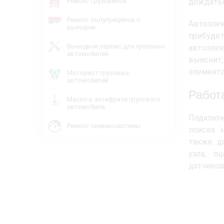
Ремонт грузовиков
дождатьс
Ремонт полуприцепов с
Автоэле
выездом
прибуде
Выездной сервис для грузовых
автоэле
автомобилей
выяснит
элементо
Моторист грузовых
автомобилей
Работ
Масло в антифризе грузового
автомобиля
Подключ
Ремонт пневмосистемы
поиска 
также д
узла, о
датчиков