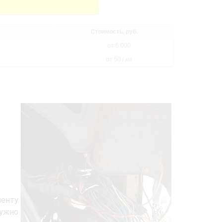
Стоимость, руб.
от 6 000
от 50 / км
иенту
ужно