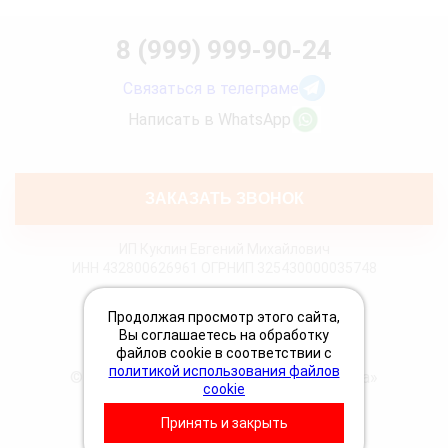
8 (999) 999-90-24
Связаться в телеграме
Написать в WhatsApp
ЗАКАЗАТЬ ЗВОНОК
ИП Куклин Евгений Михайлович
ИНН 432800626961 ОГРНИП 325430000035748
Политика конфиденциальности
Продолжая просмотр этого сайта,
Политика Cookies
Вы соглашаетесь на обработку
Пользовательское соглашение
файлов cookie в соответствии с
политикой использования файлов
© 2026 «Грузовая техпомощь 24 Вольта»
cookie
Принять и закрыть