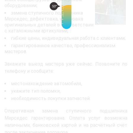
оборудовании;
50°
замена ступичного подшипника
Мерседес, дефектовка, установка
оригинальных деталей в соответствии
с каталожными артикулами;
гибкие цены, индивидуальная работа с клиентами;
гарантированное качество, профессионализм
мастеров.
Закажите выезд мастера уже сейчас. Позвоните по
телефону и сообщите:
местонахождение автомобиля,
укажите тип поломки,
необходимость покупки запчастей.
Оперативная замена ступичного подшипника
Мерседес гарантирована. Оплата услуг возможна
наличными, банковской картой и на расчётный счёт
после заключения договора.