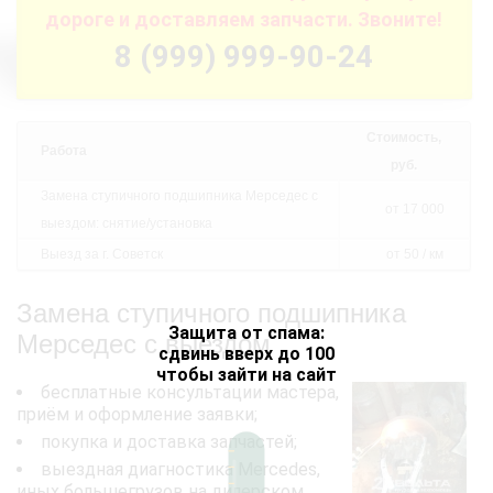
дороге и доставляем запчасти. Звоните!
8 (999) 999-90-24
Стоимость,
Работа
руб.
Замена ступичного подшипника Мерседес с
от 17 000
выездом: снятие/установка
Выезд за г. Советск
от 50 / км
Замена ступичного подшипника
Защита от спама:
Мерседес с выездом
сдвинь вверх до 100
чтобы зайти на сайт
бесплатные консультации мастера,
приём и оформление заявки;
покупка и доставка запчастей;
выездная диагностика Mercedes,
иных большегрузов на дилерском