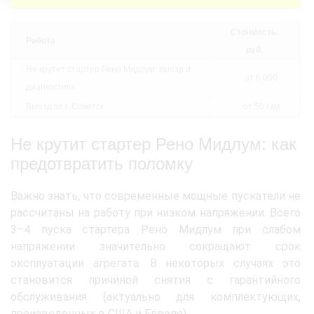
Стоимость,
Работа
руб.
Не крутит стартер Рено Мидлум: выезд и
от 6 000
диагностика
Выезд за г. Советск
от 50 / км
Не крутит стартер Рено Мидлум: как
предотвратить поломку
Важно знать, что современные мощные пускатели не
рассчитаны на работу при низком напряжении. Всего
3–4 пуска стартера Рено Мидлум при слабом
напряжении значительно сокращают срок
эксплуатации агрегата. В некоторых случаях это
становится причиной снятия с гарантийного
обслуживания (актуально для комплектующих,
произведенных в США и Европе).