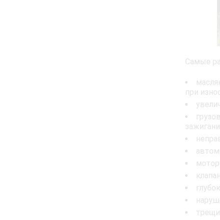
Самые ра
масля
при изно
увели
грузо
зажигани
непра
автом
мотор
клапа
глубо
наруш
трещи