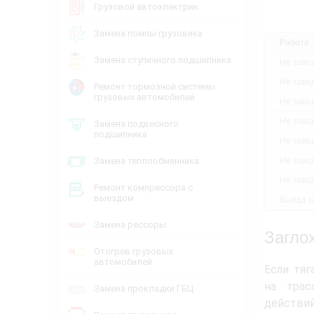
Грузовой автоэлектрик
Замена помпы грузовика
Работа
Замена ступичного подшипника
Не заво
Не заво
Ремонт тормозной системы
грузовых автомобилей
Не заво
Не заво
Замена подвесного
подшипника
Не заво
Замена теплообменника
Не заво
Не заво
Ремонт компрессора с
выездом
Выезд за
Замена рессоры
Загло
Отогрев грузовых
автомобилей
Если тяг
на трас
Замена прокладки ГБЦ
действий