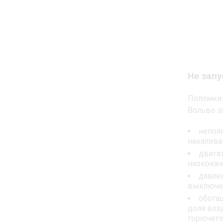
Не запу
Поломки
Вольво з
непол
накалива
двигат
низкокач
давле
выключен
обога
доля воз
горючего