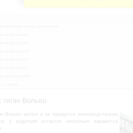
дится Вольво: выезд и диагностика
дится Вольво ФМ
дится Вольво ФШ
дится Вольво ВНЛ
дится Вольво ФЛ
дится Вольво ФЕ
дится Вольво ФМХ
 г. Советск
х тягач Вольво
ач Вольво заглох и не заводится непосредственно
се, у водителя остается несколько вариантов
: