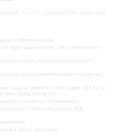
чиной того, что грузовой Volvo заглох и не
дящихся вблизи мотора;
 не будет решена сразу, электронный блок
съемных колец генератора в результате
ктродов, разрыхлению активного вещества,
ент запуска двигателя АКБ отдает 0,83 Ач, то
тареи более, чем на 30%;
перегрев контактов тягового реле;
замыкания в обмотках, разряда АКБ,
охранитель.
вчина в месте крепления.