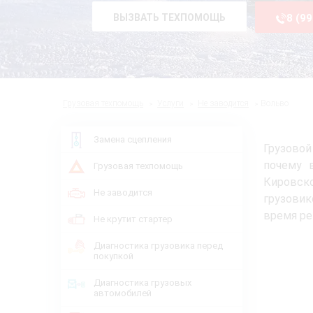
ВЫЗВАТЬ ТЕХПОМОЩЬ
8 (9
Грузовая техпомощь
Услуги
Не заводится
Вольво
Замена сцепления
Грузовой
почему 
Грузовая техпомощь
Кировск
Не заводится
грузови
время ре
Не крутит стартер
Диагностика грузовика перед
покупкой
Диагностика грузовых
автомобилей