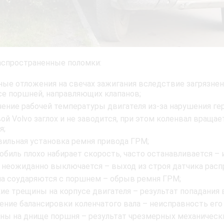
спространенные поломки:
ные отложения на свечах зажигания вследствие загрязне
се поршней, направляющих клапанов;
чение рабочей температуры двигателя из-за нарушения г
вой Volvo заглох и не заводится, при этом коленвал вра
я;
вильная установка ремня привода ГРМ;
обиль плохо набирает скорость, часто останавливается – 
 неожиданно выключается – выход из строя датчика распр
на соударяются с поршнем – обрыв ремня ГРМ;
кие трещины на корпусе двигателя – результат попадания 
ение балансировки коленчатого вала – неисправность его
ны на днище поршня – результат чрезмерных механически