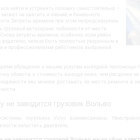
ься найти и устранить поломку самостоятельно –
о может не хватить и знаний, и банального
нта. Затраты времени при этом непредсказуемы.
ь грузовой автосервис поблизости от места
 Снова затраты времени, особенно, если район
 водителю, нельзя быть полностью уверенным в
и и профессионализме работников выбранной
время обращение к нашим услугам выездной техпомощи г
чку области, а стоимость выезда ниже, чем расценки на
ходимости мы можем доставить на место ремонта и нео
тности.
у не заводится грузовик Вольво
системы грузовика Volvo взаимосвязаны. Неисправ
ности запустить двигатель.
и не заводится грузовой Вольво из-за сбоя элек