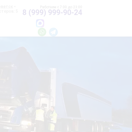
оветск
8 (999) 999-90-24
теров: 5
и