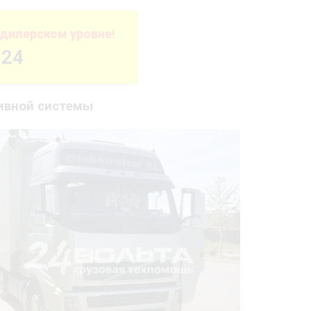
дилерском уровне!
-24
ливной системы