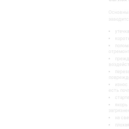
Основные
заводитс
утечк
корот
полом
отремонт
прежд
воздейст
перез
поврежде
износ 
есть поч
старте
якорь
загрязне
на све
плоха