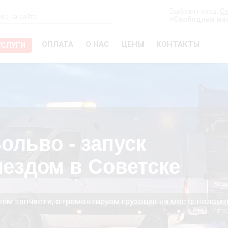
Выбран город:
С
Свободных мас
ОПЛАТА
О НАС
ЦЕНЫ
КОНТАКТЫ
УСЛУГИ
ольво - запуск
ыездом в Советске
езём запчасти, отремонтируем грузовик на месте поломк