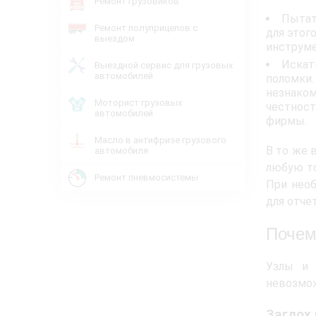
Ремонт грузовиков
Пытат
Ремонт полуприцепов с
для этог
выездом
инструме
Искат
Выездной сервис для грузовых
автомобилей
поломки.
незнаком
Моторист грузовых
честност
автомобилей
фирмы.
Масло в антифризе грузового
В то же 
автомобиля
любую то
Ремонт пневмосистемы
При необ
для отче
Почем
Узлы и 
невозмож
Заглох 