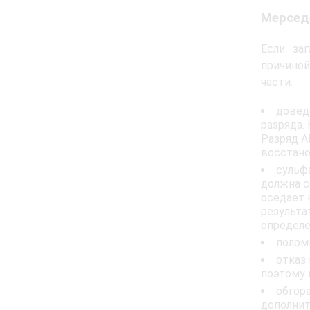
Мерседе
Если за
причино
части:
довед
разряда.
Разряд А
восстано
сульф
должна с
оседает 
результа
определе
полом
отказ
поэтому 
обгор
дополнит