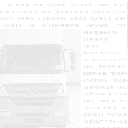
х перевозках. Если грузовик Мерседес заглох и не
я, нужно посмотреть на дисплей панели приборов – там
гореть надпись с описанием ошибки. Однако в ряде
х ошибки не высвечиваются, например,
при
неисправностях
топливного
насоса.
Самостоятельно
вы можете сделать
баке достаточно 
разряжена, провер
осмотреть разъе
квалификации пред
проблемы не стоит
урон важным сист
Лучший выход из 
грузовой техпомо
прибудут туда, куд