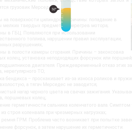
 механические поломки, вследствие которых заглох и
ится грузовик Мерседес:
50°
ы на поверхности цилиндров. Причины: попадание в
 мелких твердых предметов, перегрев мотора;
ны в ГБЦ. Появляются при использовании
ественного топлива, нарушении правил эксплуатации,
нных разрушениях;
ны в полости камеры сгорания. Причины – закоксовка
х колец, установка неподходящих форсунок или поршней
 подшипников двигателя. Преждевременный отказ этих за
, нерегулярного ТО;
а бендикса – проскакивает из-за износа роликов и пружин
холостую, а тягач Мерседес не заводится;
нистый нагар черного цвета на свечах зажигания. Указыва
в, поршневых колец;
ение герметичности сальника коленчатого вала. Симптом –
 из строя коленвала при чрезмерных нагрузках;
 ремня ГРМ. Проблема часто возникает при попытке завес
знение форсунок, а затем нарушение их герметичности.