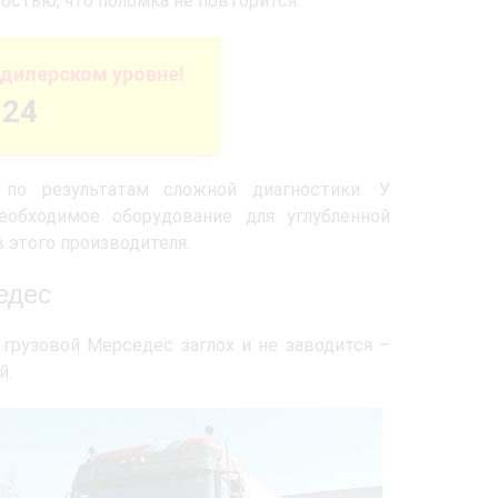
остью, что поломка не повторится.
дилерском уровне!
-24
 по результатам сложной диагностики. У
обходимое оборудование для углубленной
 этого производителя.
едес
грузовой Мерседес заглох и не заводится –
й.