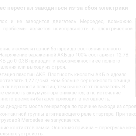
с перестал заводиться из-за сбоя электрики
глох и не заводится двигатель Мерседес, возможно,
й проблемы является неисправность в электрической
ение аккумуляторной батареи до состояния полного
 Напряжение зараженной АКБ до 100% составляет 12,7В.
КБ до 0-0,3В приводит к невозможности ее полного
вления или выходу из строя;
атация пластин АКБ. Плотность кислоты АКБ в идеале
оставлять 1,27 г/см3. Чем больше сернокислого свинца
на поверхности пластин, тем выше этот показатель. В
те емкость аккумулятора снижается, а по истечение
нного времени батарея приходит в негодность;
ка диодного моста генератора по причине выхода из строя
 контактной группы втягивающего реле стартера. При тако
грузовой Mercedes не запускается;
ание контактов замка. Основная причина – перегрузка из-
ельных устройств.