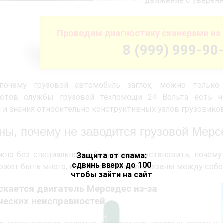
движение с уверенн
Проводим диагностику сканерами на 
8 (999) 999-90
 почему грузовой автомобиль заглох, можно только
истов службы грузовой техпомощи 24 Вольта есть не
 и знания относительно конструктивных узлов грузовиков
ны, почему не заводится грузовой Мерс
но без специального оборудования установить, почему 
Защита от спама:
сдвинь вверх до 100
ожет быть много, и часто они взаимосвязаны между собо
чтобы зайти на сайт
скается двигатель Мерседес из-за
ческих неисправностей