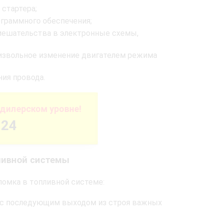
 стартера;
граммного обеспечения;
вмешательства в электронные схемы,
оизвольное изменение двигателем режима
ия провода.
дилерском уровне!
-24
ливной системы
оломка в топливной системе:
км с последующим выходом из строя важных