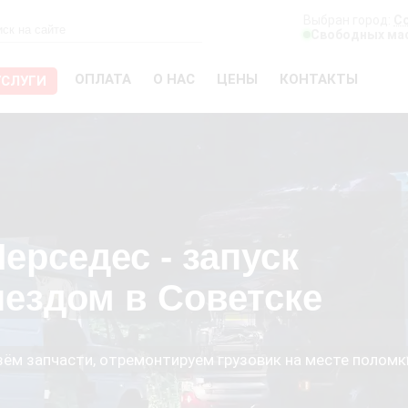
Выбран город:
С
Свободных мас
ОПЛАТА
О НАС
ЦЕНЫ
КОНТАКТЫ
УСЛУГИ
ерседес - запуск
ыездом в Советске
езём запчасти, отремонтируем грузовик на месте поломк