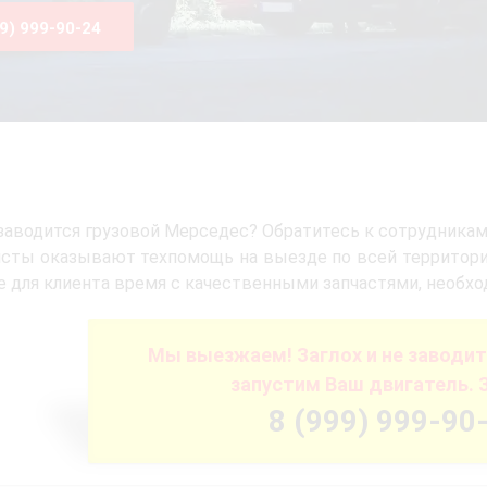
99) 999-90-24
 заводится грузовой Мерседес? Обратитесь к сотрудникам
сты оказывают техпомощь на выезде по всей территори
е для клиента время с качественными запчастями, необх
Мы выезжаем! Заглох и не заводит
запустим Ваш двигатель. 
8 (999) 999-90