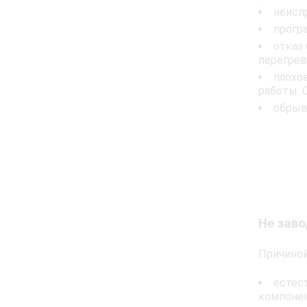
неиспр
прогр
отказ
перегрев
плохо
работы. 
обрыв
Не зав
Причиной
естес
компонен