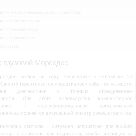
дится грузовой Мерседес: выезд и диагностика
дится Мерседес Актрос
дится Мерседес Аксор
дится Мерседес Атего
 г. Советск
х грузовой Мерседес
рседес заглох на ходу, вызывайте «Техпомощь 24
 Клиенту гарантируется оперативное прибытие на место,
ение диагностики с точным определением
авности. Для этого используется компьютерное
ование с сертифицированным программным
нием, выполняется визуальный осмотр узлов, агрегатов.
незапно заглохла – ситуация, неприятная для любого
ельца, а особенно для водителей, зарабатывающих на