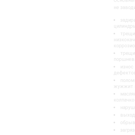
Основные
не завод
задир
цилиндры
трещи
низкокач
коррозио
трещи
поршневы
износ
дефектов
поломк
жужжит в
масля
колпачко
наруш
выход
обрыв
загря