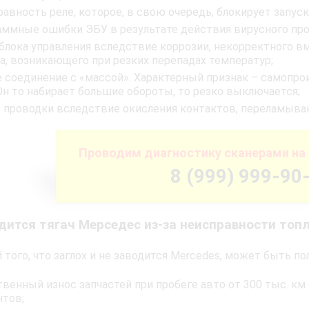
авность реле, которое, в свою очередь, блокирует запуск
аммные ошибки ЭБУ в результате действия вирусного про
 блока управления вследствие коррозии, некорректного 
а, возникающего при резких перепадах температур;
е соединение с «массой». Характерный признак – самопр
Он то набирает большие обороты, то резко выключается;
 проводки вследствие окисления контактов, переламыван
Проводим диагностику сканерами на 
8 (999) 999-90
одится тягач Мерседес из-за неисправности топ
 того, что заглох и не заводится Mercedes, может быть п
твенный износ запчастей при пробеге авто от 300 тыс. 
тов;