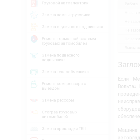
Грузовой автоэлектрик
Работа
Не заво
Замена помпы грузовика
Не заво
Замена ступичного подшипника
Не заво
Ремонт тормозной системы
Не заво
грузовых автомобилей
Выезд за
Замена подвесного
подшипника
Загло
Замена теплообменника
Если Ме
Ремонт компрессора с
Вольта».
выездом
провед
Замена рессоры
неиспр
оборуд
Отогрев грузовых
обеспече
автомобилей
Замена прокладки ГБЦ
Машина в
автовлад