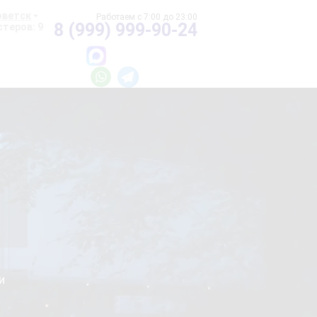
оветск
8 (999) 999-90-24
теров: 9
и