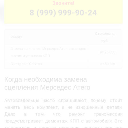
Звоните!
8 (999) 999-90-24
Стоимость,
Работа
руб.
Замена сцепления Мерседес Атего с выездом:
от 25 000
снятие и установка КПП
Выезд за г. Советск
от 50 / км
Когда необходима замена
сцепления Мерседес Атего
Автовладельцы часто спрашивают, почему стоит
менять весь комплект, а не изношенные детали.
Дело в том, что ремонт трансмиссии
предусматривает демонтаж КПП с автомобиля. Это
трудоемкая и дорогая операция, поэтому при его