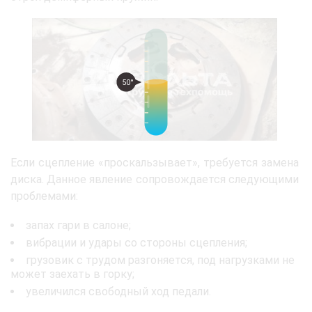
50°
Если сцепление «проскальзывает», требуется замена
диска. Данное явление сопровождается следующими
проблемами:
запах гари в салоне;
вибрации и удары со стороны сцепления;
грузовик с трудом разгоняется, под нагрузками не
может заехать в горку;
увеличился свободный ход педали.