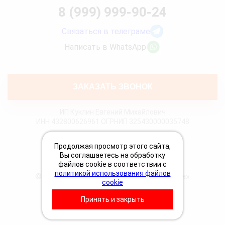
8 (999) 999-90-24
Связаться в телеграме
Написать в WhatsApp
ЗАКАЗАТЬ ЗВОНОК
ИП Куклин Евгений Михайлович
ИНН 432800626961 ОГРНИП 325430000035748
Политика конфиденциальности
Продолжая просмотр этого сайта,
Политика Cookies
Вы соглашаетесь на обработку
Пользовательское соглашение
файлов cookie в соответствии с
политикой использования файлов
© 2026 «Грузовая техпомощь 24 Вольта»
cookie
Принять и закрыть