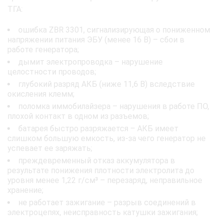
ТГА:
ошибка ZBR 3301, сигнализирующая о пониженном
напряжении питания ЭБУ (менее 16 В) – сбои в
работе генератора;
дымит электропроводка – нарушение
целостности проводов;
глубокий разряд АКБ (ниже 11,6 В) вследствие
окисления клемм;
поломка иммобилайзера – нарушения в работе ПО,
плохой контакт в одном из разъемов;
батарея быстро разряжается – АКБ имеет
слишком большую емкость, из-за чего генератор не
успевает ее заряжать;
преждевременный отказ аккумулятора в
результате понижения плотности электролита до
уровня менее 1,22 г/см³ – перезаряд, неправильное
хранение;
не работает зажигание – разрыв соединений в
электроцепях, неисправность катушки зажигания;