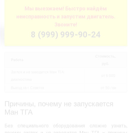
Мы выезжаем! Быстро найдём
неисправность и запустим двигатель.
Звоните!
8 (999) 999-90-24
Стоимость,
Работа
руб.
Заглох и не заводится Ман ТГА:
от 6 000
диагностика
Выезд за г. Советск
от 50 / км
Причины, почему не запускается
Ман ТГА
Без специального оборудования сложно узнать,
почему заглох и не заводится Ман ТГА – причины