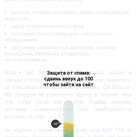
уровень топлива, моторного масла, охлаждающей
жидкости;
заряд аккумуляторной батареи;
состояние электропроводки, электронного
оборудования;
состояние компонентов двигателя, системы
охлаждения, топливной аппаратуры,
автосигнализации.
Если у вас отсутствуют специальные знания и
Защита от спама:
сдвинь вверх до 100
навыки, а проблему нужно решить срочно, свяжитесь
чтобы зайти на сайт
со специалистами мобильного сервиса «24 Вольта».
Мы приедем по указанному адресу в течение часа
или тогда, когда вам удобно. Подбор, покупку,
доставку комплектующих при необходимости
возьмем на себя.
50°
Не медлите с принятием решения, если MAN TGA не