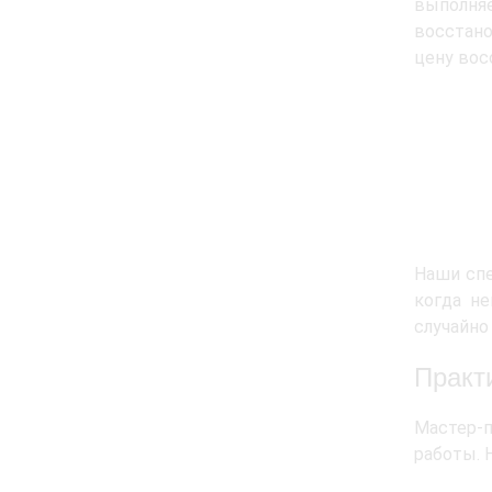
выполняе
восстано
цену вос
Наши спе
когда не
случайно
Практ
Мастер-
работы. 