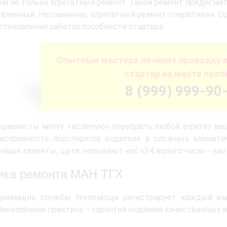
м не только агрегатный ремонт. Такой ремонт предусмат
вленный. Несомненно, агрегатный ремонт оперативен. О
становления работоспособности стартера.
Опытные мастера починят проводку 
стартер на месте поло
8 (999) 999-90
циалисты могут «вслепую» перебрать любой агрегат ма
исправность подстерегла водителя в сложных климатич
 наши клиенты, шутя, называют нас «24 вольто-часа» - мы
ика ремонта МАН ТГХ
приемщик службы техпомощи регистрирует каждый выз
Накопленная практика – гарантия оказания качественных и