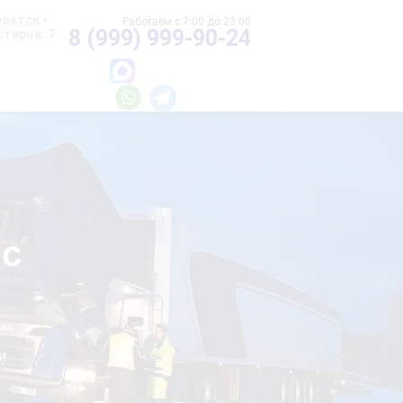
оветск
8 (999) 999-90-24
теров: 7
 с
и