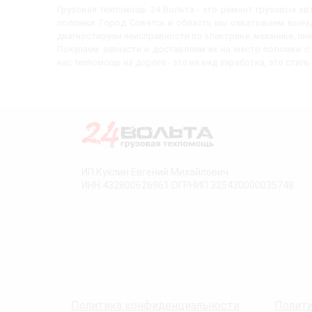
Грузовая техпомощь 24 Вольта - это ремонт грузовых а
поломки. Город Советск и область мы охватываем выезд
диагностируем неисправности по электрике, механике, пн
Покупаем запчасти и доставляем их на место поломки 
нас техпомощь на дороге - это не вид заработка, это стиль
ИП Куклин Евгений Михайлович
ИНН 432800626961 ОГРНИП 325430000035748
Политика конфиденциальности
Полити