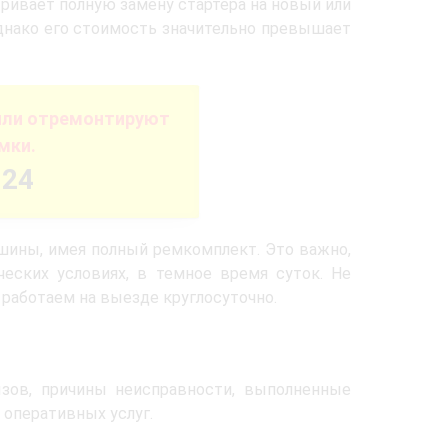
ривает полную замену стартера на новый или
днако его стоимость значительно превышает
или отремонтируют
мки.
-24
шины, имея полный ремкомплект. Это важно,
еских условиях, в темное время суток. Не
 работаем на выезде круглосуточно.
ов, причины неисправности, выполненные
 оперативных услуг.