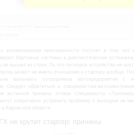
т стартер Ман ТГХ: выезд и диагностика
 г. Советск
ть возникновения неисправности состоит в том, что 
ируют бортовые системы и диагностические установки,
ь не вышел из строя. То, что пусковое устройство не кру
пуска, может не иметь отношения к стартеру вообще. По
льно вызывать сотрудников автопредприятия с 
ом. Следует обратиться к специалистам-автоэлектрика
ия истинной причины отказа. Специалисты «Техпомо
могут оперативно устранить проблему с выездом на ме
 и Кировской области.
ГХ не крутит стартер: причины