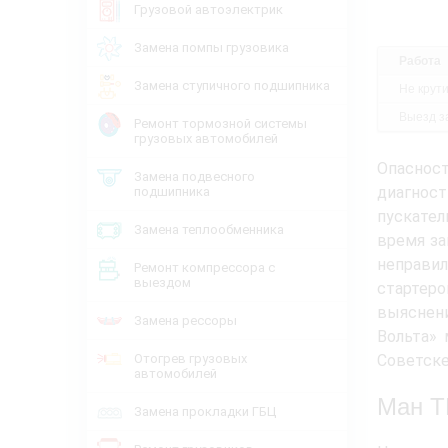
Грузовой автоэлектрик
Замена помпы грузовика
Работа
Замена ступичного подшипника
Не крути
Выезд за
Ремонт тормозной системы
грузовых автомобилей
Опаснос
Замена подвесного
диагност
подшипника
пускател
Замена теплообменника
время за
неправи
Ремонт компрессора с
выездом
стартер
выяснен
Замена рессоры
Вольта» 
Отогрев грузовых
Советске
автомобилей
Ман Т
Замена прокладки ГБЦ