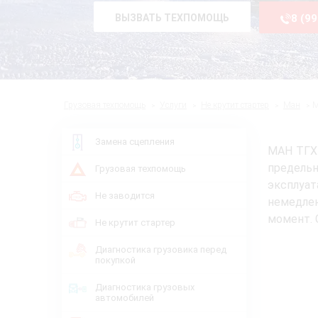
ВЫЗВАТЬ ТЕХПОМОЩЬ
8 (9
Грузовая техпомощь
Услуги
Не крутит стартер
Ман
М
Замена сцепления
МАН ТГХ 
предельн
Грузовая техпомощь
эксплуат
Не заводится
немедле
момент. 
Не крутит стартер
Диагностика грузовика перед
покупкой
Диагностика грузовых
автомобилей