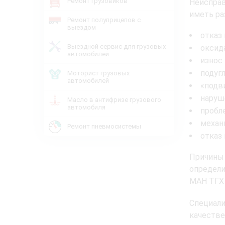
Ремонт грузовиков
Неиспра
иметь ра
Ремонт полуприцепов с
выездом
отказ
Выездной сервис для грузовых
оксид
автомобилей
износ 
подуг
Моторист грузовых
автомобилей
«подв
наруш
Масло в антифризе грузового
автомобиля
пробл
механ
Ремонт пневмосистемы
отказ
Причины
определи
МАН ТГХ 
Специал
качеств