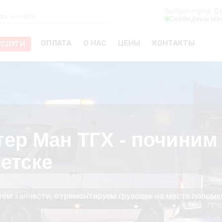
Выбран город:
С
Свободных мас
ОПЛАТА
О НАС
ЦЕНЫ
КОНТАКТЫ
УСЛУГИ
тер Ман ТГХ - починим
етске
езём запчасти, отремонтируем грузовик на месте поломк