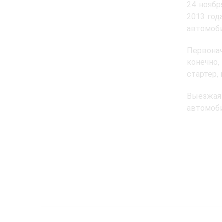
24 ноябр
2013 год
автомоби
Первонач
конечно,
стартер,
Выезжая
автомоби