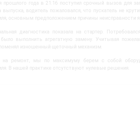
я прошлого года в 21:16 поступил срочный вызов для з
а выпуска, водитель пожаловался, что пускатель не крут
ля, основным предположением причины неисправности яв
альная диагностика показала на стартер. Потребовалс
 было выполнить агрегатную замену. Учитывая пожелан
 поменял изношенный щеточный механизм.
 на ремонт, мы по максимуму берем с собой оборуд
ля. В нашей практике отсутствуют нулевые решения.