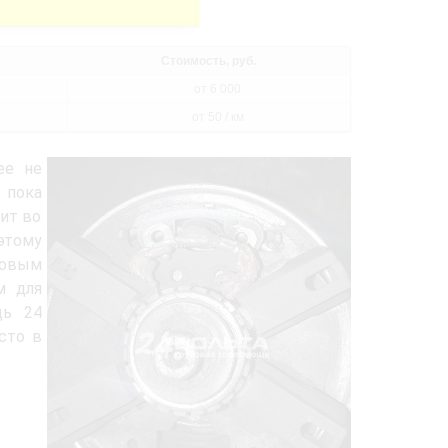
Стоимость, руб.
от 6 000
от 50 / км
ее не
 пока
тит во
этому
новым
м для
щь 24
сто в