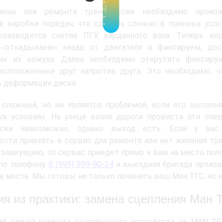
ены или ремонта трансмиссии необходимо произв
 коробки передач, что сделать сложно в полевых усло
роизводится снятие ПГУ, карданного вала. Теперь ко
 «откидываем» назад от двигателя и фиксируем, дос
ик из кожуха. Далее необходимо открутить фиксиру
асположенные друг напротив друга. Это необходимо, 
 деформации диска.
сложный, но не является проблемой, если его выполн
х условиях. На улице возле дороги провести эти опе
ески невозможно, однако выход есть. Если у вас
сти приехать в сервис для ремонта или нет желания тр
 эвакуацию, то сервис приедет прямо к вам на место пол
по телефону
8 (999) 999-90-24
и выездная бригада произ
а месте. Мы готовы не только починить ваш Ман ТГС, но 
ия из практики: замена сцепления Ман 
ий случай ремонта сцепляющего устройства на MAN TG