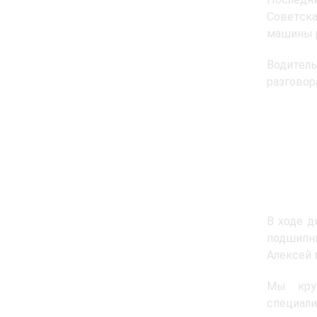
Советска
машины р
Водитель
разговор
В ходе д
подшипни
Алексей 
Мы кру
специали