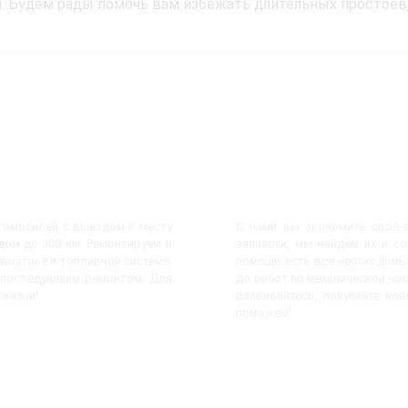
. Будем рады помочь вам избежать длительных простоев, 
втомобилей с выездом к месту
С нами вы экономите своё в
ом до 300 км. Ремонтируем и
запчасти, мы найдём их и с
евматике и топливной системе.
помощи есть все необходимы
с последующим ремонтом. Для
до работ по механической час
 жизни!
развивайтесь, покупайте но
поможем!