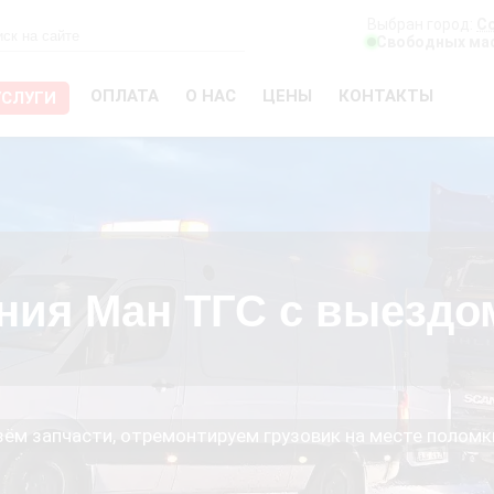
Выбран город:
С
Свободных мас
ОПЛАТА
О НАС
ЦЕНЫ
КОНТАКТЫ
УСЛУГИ
ния Ман ТГС с выездо
езём запчасти, отремонтируем грузовик на месте поломк