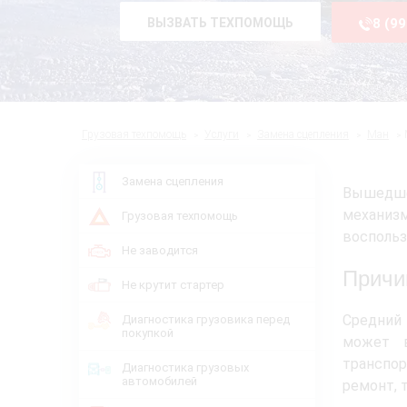
ВЫЗВАТЬ ТЕХПОМОЩЬ
8 (9
Грузовая техпомощь
Услуги
Замена сцепления
Ман
Замена сцепления
Вышедшее
механиз
Грузовая техпомощь
воспольз
Не заводится
Причи
Не крутит стартер
Средний 
Диагностика грузовика перед
покупкой
может в
транспор
Диагностика грузовых
автомобилей
ремонт, 