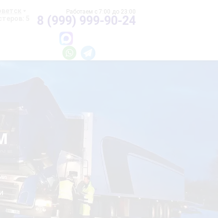
оветск
8 (999) 999-90-24
теров: 5
м
и