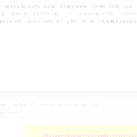
 неисправность была обнаружена после того, как 
ена замена сцепления, то неисправность связа
твенными запчастями или работой не квалифицирован
.
сцепления Ман ТГС с выездом: снятие и установка КПП
 г. Советск
Мы выезжаем! Заменим сцепление