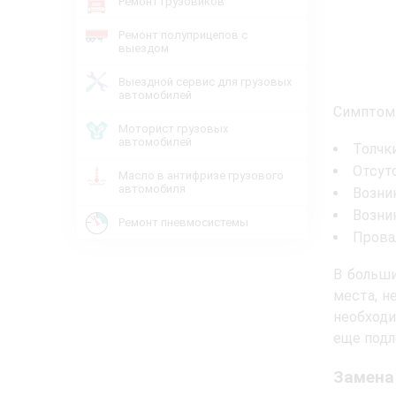
Ремонт грузовиков
Ремонт полуприцепов с
выездом
Выездной сервис для грузовых
автомобилей
Симптомы
Моторист грузовых
автомобилей
Толчк
Отсут
Масло в антифризе грузового
автомобиля
Возни
Возни
Ремонт пневмосистемы
Прова
В больши
места, н
необходи
еще подл
Замена