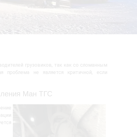
одителей грузовиков, так как со сломанным
я проблема не является критичной, если
пления Ман ТГС
чение
ации
уется