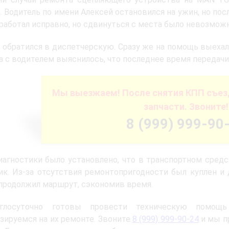
. Водитель по имени Алексей остановился на ужин, но по
аботал исправно, но сдвинуться с места было невозможн
 обратился в диспетчерскую. Сразу же на помощь выехала
а с водителем выяснилось, что последнее время передачи 
Мы выезжаем! После снятия КПП съез
запчасти. Звоните!
8 (999) 999-90
иагностики было установлено, что в транспортном сред
к. Из-за отсутствия ремонтопригодности был куплен и
продолжил маршрут, сэкономив время.
глосуточно готовы провести техническую помощ
зируемся на их ремонте. Звоните
8 (999) 999-90-24
и мы п