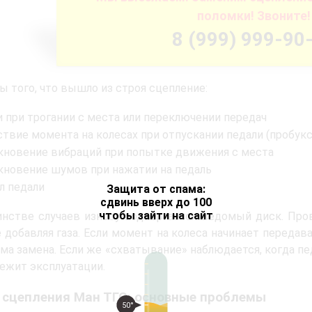
поломки! Звоните!
8 (999) 999-90
 того, что вышло из строя сцепление:
и при трогании с места или переключении передач
ствие момента на колесах при отпускании педали (пробукс
кновение вибраций при попытке движения с места
кновение шумов при нажатии на педаль
л педали
Защита от спама:
сдвинь вверх до 100
чтобы зайти на сайт
нстве случаев износу подвергается ведомый диск. Пров
е добавляя газа. Если момент на колеса начинает передав
ма замена. Если же «схватывание» наблюдается, когда пе
ежит эксплуатации.
 сцепления Ман ТГС: основные проблемы
50°