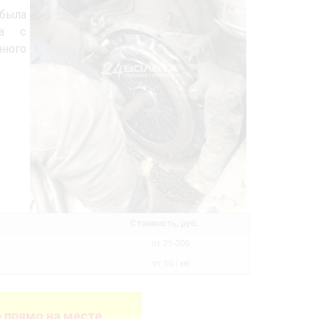
была
на с
ного
Стоимость, руб.
от 25 000
от 50 / км
 прямо на месте