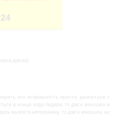
-24
овка диска)
ерить его исправность просто: двинуться с
аться в конце хода педали, то диск изношен и
даль выжата наполовину, то диск изношен, но