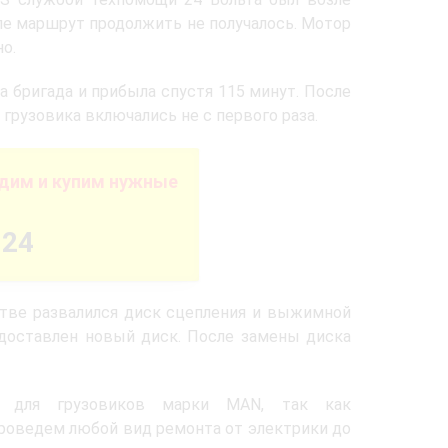
сле маршрут продолжить не получалось. Мотор
о.
 бригада и прибыла спустя 115 минут. После
грузовика включались не с первого раза.
дим и купим нужные
-24
стве развалился диск сцепления и выжимной
 доставлен новый диск. После замены диска
ь для грузовиков марки MAN, так как
роведем любой вид ремонта от электрики до