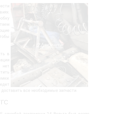
ести
виях.
робку
таем
ющие
чтобы
ять в
рации
 нет
атить
омки.
ведет
и доставить все необходимые запчасти.
ТГС
S службой техпомощи 24 Вольта был возле