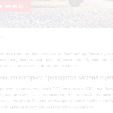
99) 999-90-24
Ман ТГС
 из строя сцепление является большой проблемой для в
мом продолжить маршрут невозможно. Однако данна
оваться советами, приведенными ниже.
ны, по которым проводится замена сце
ресурс трансмиссии МАН ТГС составляет 500 т.км. Зна
арьироваться в зависимости от условий эксплуат
тного средства. Если по истечению данного пробега треб
то он вызван естественным износом механизма.