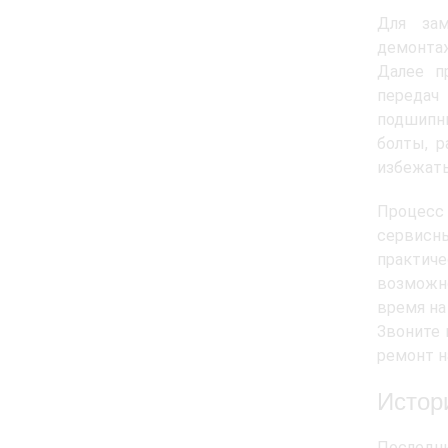
Для зам
демонтаж
Далее п
передач
подшипн
болты, р
избежать
Процесс 
сервисны
практич
возможно
время на
Звоните 
ремонт н
Истор
Последн