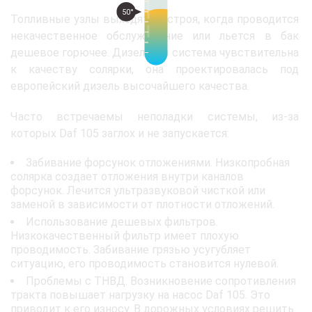
50°
Топливные узлы выходят из строя, когда проводится
некачественное обслуживание или льется в бак
дешевое горючее. Дизельная система чувствительна
к качеству солярки, она проектировалась под
европейский дизель высочайшего качества.
Часто встречаемы неполадки системы, из-за
которых Daf 105 заглох и не запускается:
Забивание форсунок отложениями. Низкопробная
солярка создает отложения внутри каналов
форсунок. Лечится ультразвуковой чисткой или
заменой в зависимости от плотности отложений.
Использование дешевых фильтров.
Низкокачественный фильтр имеет плохую
проводимость. Забивание грязью усугубляет
ситуацию, его проводимость становится нулевой.
Проблемы с ТНВД. Возникновение сопротивления
тракта повышает нагрузку на насос Daf 105. Это
приводит к его износу. В дорожных условиях решить