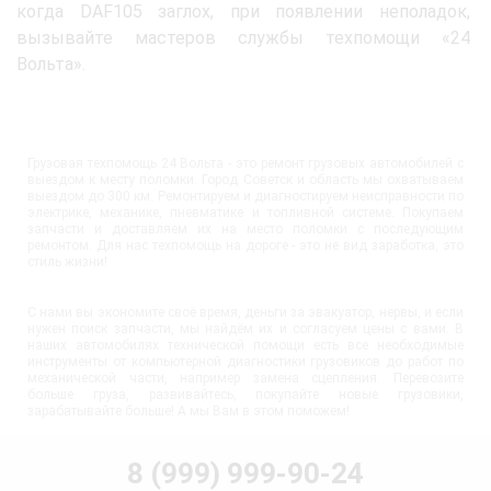
когда DAF105 заглох, при появлении неполадок,
вызывайте мастеров службы техпомощи «24
Вольта».
Грузовая техпомощь 24 Вольта - это ремонт грузовых автомобилей с
выездом к месту поломки. Город Советск и область мы охватываем
выездом до 300 км. Ремонтируем и диагностируем неисправности по
электрике, механике, пневматике и топливной системе. Покупаем
запчасти и доставляем их на место поломки с последующим
ремонтом. Для нас техпомощь на дороге - это не вид заработка, это
стиль жизни!
С нами вы экономите своё время, деньги за эвакуатор, нервы, и если
нужен поиск запчасти, мы найдём их и согласуем цены с вами. В
наших автомобилях технической помощи есть все необходимые
инструменты от компьютерной диагностики грузовиков до работ по
механической части, например замена сцепления. Перевозите
больше груза, развивайтесь, покупайте новые грузовики,
зарабатывайте больше! А мы Вам в этом поможем!
8 (999) 999-90-24