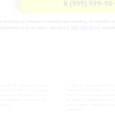
8 (999) 999-90
вую помпу в полевых условиях невозможно, но служба т
обходимости установить. Звоните
8 (999) 999-90-24
, замен
втомобилей с выездом к месту
С нами вы экономите своё в
ом до 300 км. Ремонтируем и
запчасти, мы найдём их и с
евматике и топливной системе.
помощи есть все необходимы
с последующим ремонтом. Для
до работ по механической час
 жизни!
развивайтесь, покупайте но
поможем!