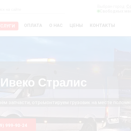
Выбран город:
С
Свободных мас
ОПЛАТА
О НАС
ЦЕНЫ
КОНТАКТЫ
УСЛУГИ
Ивеко Стралис
езём запчасти, отремонтируем грузовик на месте поломк
99) 999-90-24