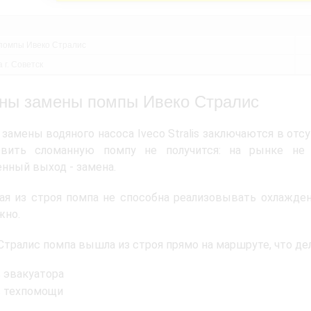
помпы Ивеко Стралис
 г. Советск
ны замены помпы Ивеко Стралис
замены водяного насоса Iveco Stralis заключаются в отс
овить сломанную помпу не получится: на рынке не
нный выход - замена.
я из строя помпа не способна реализовывать охлажден
жно.
Стралис помпа вышла из строя прямо на маршруте, что дел
 эвакуатора
 техпомощи