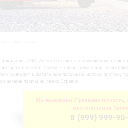
Ивеко
Ивеко Стралис
держивания ДВС Ивеко Стралис в оптимальном теплово
 которой является помпа - насос, качающий охлаждаю
узла приведет к фатальным поломкам мотора, поэтому п
ма замена помпы на Ивеко Стралис.
Мы выезжаем! Привезём запчасть, 
месте поломки. Звони
8 (999) 999-90