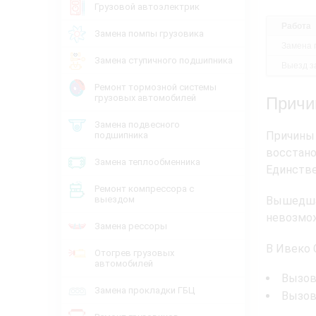
Грузовой автоэлектрик
Работа
Замена помпы грузовика
Замена 
Замена ступичного подшипника
Выезд за
Ремонт тормозной системы
грузовых автомобилей
Причи
Замена подвесного
Причины 
подшипника
восстан
Замена теплообменника
Единстве
Ремонт компрессора с
выездом
Вышедша
невозмо
Замена рессоры
В Ивеко 
Отогрев грузовых
автомобилей
Вызов
Замена прокладки ГБЦ
Вызов