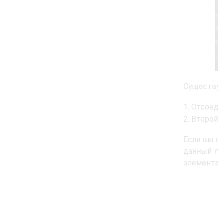
Существу
Отсоед
Второй
Если вы 
данный п
элемента