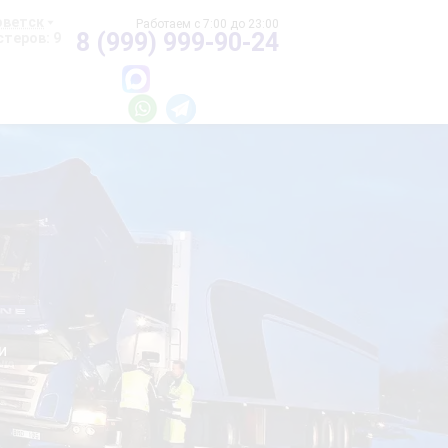
оветск
8 (999) 999-90-24
теров: 9
и