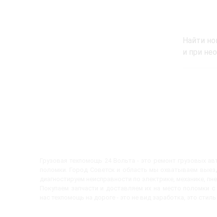
Найти но
и при не
Грузовая техпомощь 24 Вольта - это ремонт грузовых а
поломки. Город Советск и область мы охватываем выезд
диагностируем неисправности по электрике, механике, пн
Покупаем запчасти и доставляем их на место поломки 
нас техпомощь на дороге - это не вид заработка, это стиль