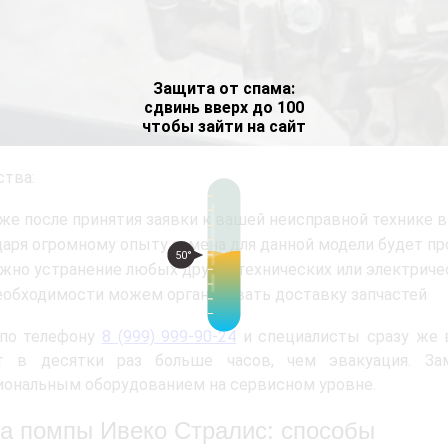
Защита от спама:
сдвинь вверх до 100
чтобы зайти на сайт
тва:
 же после принятия заявки к вашей неисправной технике 
даря огромному опыту замена для данной модели будет п
50°
жно устранение любых других технических или электриче
еобходимости можем организовать доставку запчастей
 по телефону
8 (999) 999-90-24
и специалисты сразу же 
т в десятки раз больше часов, чем эвакуация. За
ональным оборудованием на сервисном уровне.
а помпы Ивеко Стралис: способы