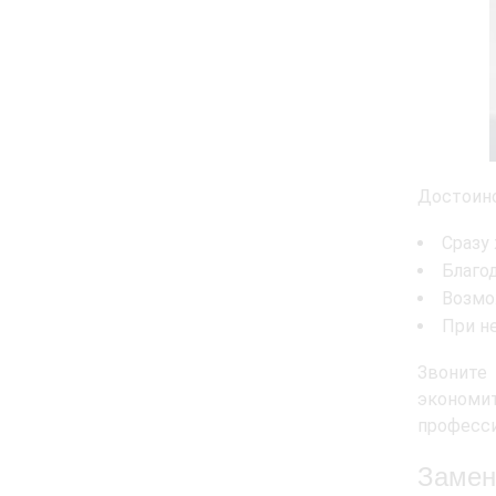
Достоинс
Сразу
Благо
Возмо
При н
Звоните
экономи
професси
Замен