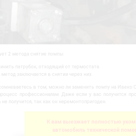
ет 2 метода снятие помпы:
инить патрубок, отходящий от термостата.
 метод заключается в снятии через низ.
сомневаетесь в том, можно ли заменить помпу на Ивеко 
роцесс профессионалам. Даже если у вас получится пр
 не получится, так как он неремонтопригоден.
К вам выезжает полностью уко
автомобиль технической помощ