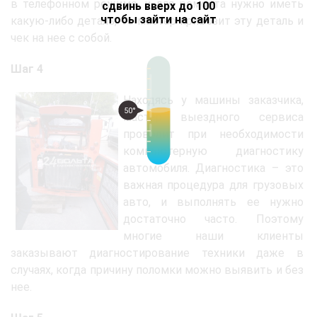
в телефонном режиме, и для ремонта нужно иметь
сдвинь вверх до 100
чтобы зайти на сайт
какую-либо деталь, то мастер привозит эту деталь и
чек на нее с собой.
Шаг 4
Находясь у машины заказчика,
50°
мастер выездного сервиса
проводит при необходимости
компьютерную диагностику
автомобиля. Диагностика – это
важная процедура для грузовых
авто, и выполнять ее нужно
достаточно часто. Поэтому
многие наши клиенты
заказывают диагностирование техники даже в
случаях, когда причину поломки можно выявить и без
нее.