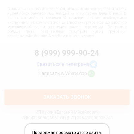
С нами вы экономите своё время, деньги за эвакуатор, нервы, и если
нужен поиск запчасти, мы найдём их и согласуем цены с вами. В
наших автомобилях технической помощи есть все необходимые
инструменты от компьютерной диагностики грузовиков до работ по
механической части, например замена сцепления. Перевозите
больше груза, развивайтесь, покупайте новые грузовики,
зарабатывайте больше! А мы Вам в этом поможем!
8 (999) 999-90-24
Связаться в телеграме
Написать в WhatsApp
ЗАКАЗАТЬ ЗВОНОК
ИП Куклин Евгений Михайлович
ИНН 432800626961 ОГРНИП 325430000035748
Политика конфиденциальности
Продолжая просмотр этого сайта,