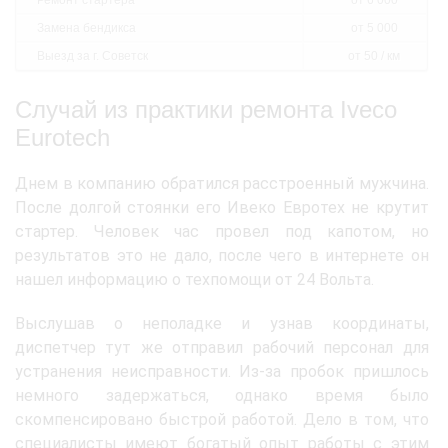
Ремонт стартера
от 6 000
Замена бендикса
от 5 000
Выезд за г. Советск
от 50 / км
Случай из практики ремонта Iveco
Eurotech
Днем в компанию обратился расстроенный мужчина.
После долгой стоянки его Ивеко Евротех не крутит
стартер. Человек час провел под капотом, но
результатов это не дало, после чего в интернете он
нашел информацию о техпомощи от 24 Вольта.
Выслушав о неполадке и узнав координаты,
диспетчер тут же отправил рабочий персонал для
устранения неисправности. Из-за пробок пришлось
немного задержаться, однако время было
скомпенсировано быстрой работой. Дело в том, что
специалисты имеют богатый опыт работы с этим