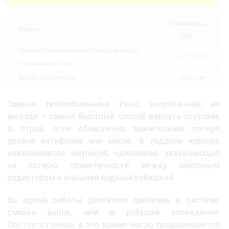
Стоимость,
Работа
руб.
Замена теплообменника Рено с выездом:
от 15 000
промывка системы
Выезд за г. Советск
от 50 / км
Замена теплообменника Рено, выполненная на
выезде – самый быстрый способ вернуть грузовик
в строй, если обнаружена значительная потеря
уровня антифриза или масла, в поддоне картера
накапливается эмульсия, однозначно указывающая
на потерю герметичности между масляным
радиатором и внешней водяной рубашкой.
Во время работы двигателя давление в системе
смазки выше, чем в рубашке охлаждения.
Соответственно, в это время масло продавливается