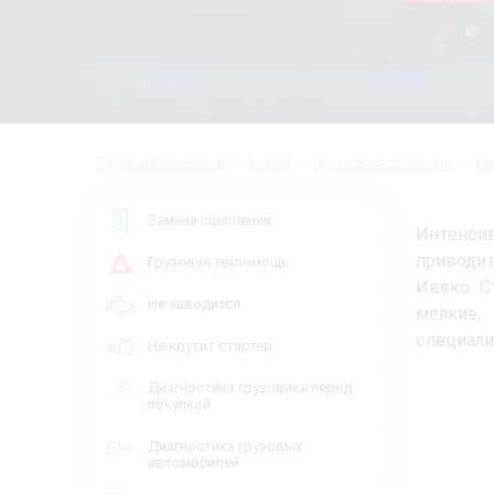
Грузовая техпомощь
Услуги
Грузовой автоэлектрик
Ив
Замена сцепления
Интенсив
приводи
Грузовая техпомощь
Ивеко С
Не заводится
мелкие,
специали
Не крутит стартер
Диагностика грузовика перед
покупкой
Диагностика грузовых
автомобилей