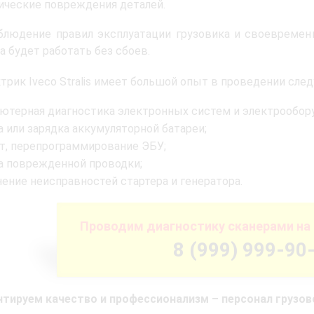
ические повреждения деталей.
людение правил эксплуатации грузовика и своевременн
а будет работать без сбоев.
трик Iveco Stralis имеет большой опыт в проведении сле
ютерная диагностика электронных систем и электрообор
а или зарядка аккумуляторной батареи;
т, перепрограммирование ЭБУ;
а поврежденной проводки;
нение неисправностей стартера и генератора.
Проводим диагностику сканерами на 
8 (999) 999-90
тируем качество и профессионализм – персонал грузово