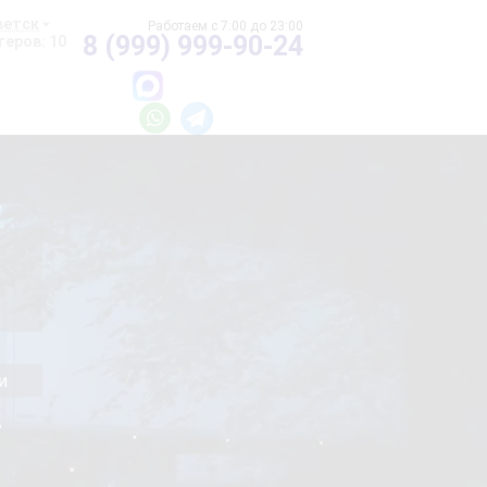
ветск
8 (999) 999-90-24
еров: 10
и