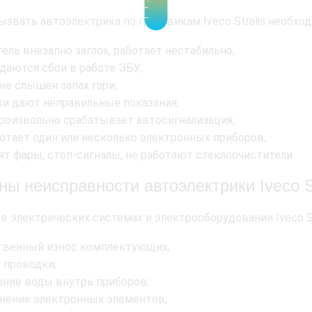
ызвать автоэлектрика по грузовикам Iveco Stralis необхо
ель внезапно заглох, работает нестабильно;
даются сбои в работе ЭБУ;
не слышен запах гари;
ки дают неправильные показания;
роизвольно срабатывает автосигнализация;
ботает один или несколько электронных приборов;
ят фары, стоп-сигналы, не работают стеклоочистители.
ы неисправности автоэлектрики Iveco St
в электрических системах и электрооборудовании Iveco S
твенный износ комплектующих;
 проводки;
ание воды внутрь приборов;
знение электронных элементов;