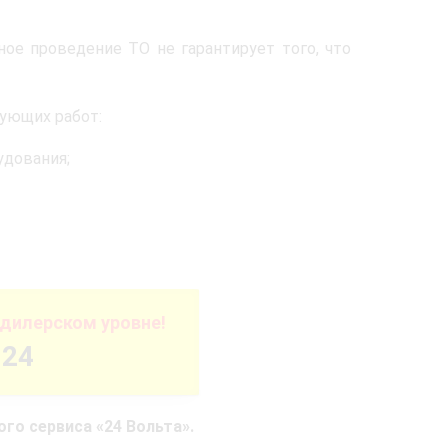
ое проведение ТО не гарантирует того, что
дующих работ:
удования;
дилерском уровне!
-24
го сервиса «24 Вольта».