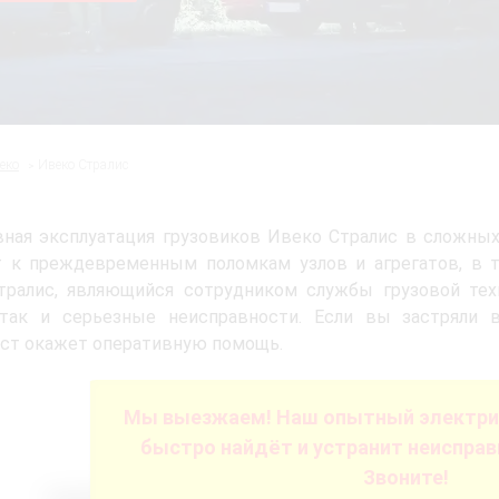
еко
Ивеко Стралис
ная эксплуатация грузовиков Ивеко Стралис в сложных
т к преждевременным поломкам узлов и агрегатов, в т
тралис, являющийся сотрудником службы грузовой тех
 так и серьезные неисправности. Если вы застряли в
ст окажет оперативную помощь.
Мы выезжаем! Наш опытный электрик
быстро найдёт и устранит неисправ
Звоните!