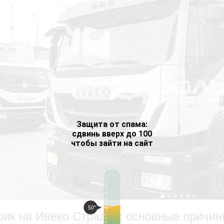
Защита от спама:
сдвинь вверх до 100
чтобы зайти на сайт
50°
рик на Ивеко Стралис: основные причин