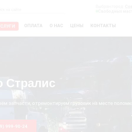
Выбран город:
Со
Свободных маст
ОПЛАТА
О НАС
ЦЕНЫ
КОНТАКТЫ
УСЛУГИ
о Стралис
езём запчасти, отремонтируем грузовик на месте поломк
99) 999-90-24