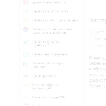
Грузовой автоэлектрик
Замена помпы грузовика
Элект
Замена ступичного подшипника
Ремонт тормозной системы
Работа
грузовых автомобилей
Электри
Замена подвесного
подшипника
Выезд за
Замена теплообменника
Отказ од
механизм
Ремонт компрессора с
выездом
с обраще
клиенту
Замена рессоры
диагнос
Отогрев грузовых
Запчасти
автомобилей
Замена прокладки ГБЦ