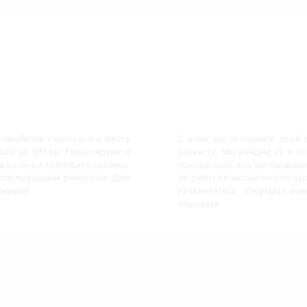
втомобилей с выездом к месту
С нами вы экономите своё в
ом до 300 км. Ремонтируем и
запчасти, мы найдём их и с
евматике и топливной системе.
помощи есть все необходимы
с последующим ремонтом. Для
до работ по механической час
 жизни!
развивайтесь, покупайте но
поможем!