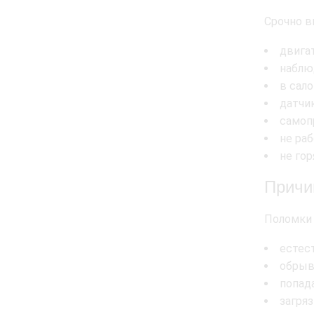
Срочно в
двигат
наблю
в сало
датчи
самоп
не ра
не гор
Причин
Поломки 
естес
обрыв
попад
загря