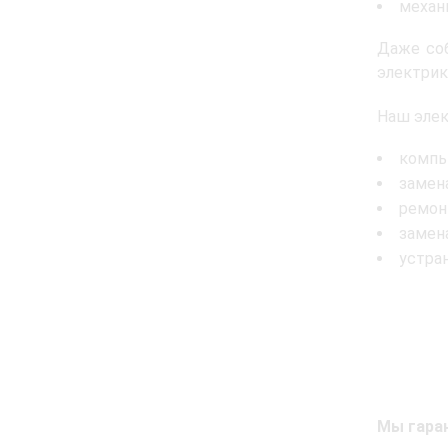
механ
Даже соб
электрик
Наш элек
компь
замен
ремон
замен
устра
Мы гаран