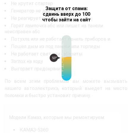
Не крутит стартер
Защита от спама:
Генератор не даёт зарядку
сдвинь вверх до 100
Не реагирует педаль газа
чтобы зайти на сайт
Горит лампочка абс или пишет на панели
неисправен абс
Потухла или не работает панель приборов и
Пошёл дым из под панели или торпеды
Не работает свет или габариты
50°
Заглох на ходу
Выгорает предохранитель
По всем этим проблемам вы можете вызывать
нашего автоэлектрика, который выедет на место
поломки и быстро установит причину.
Модели Камаз, которые мы ремонтируем:
КАМАЗ-5360