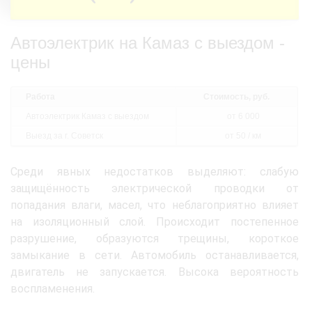
Автоэлектрик на Камаз с выездом -
цены
Работа
Стоимость, руб.
Автоэлектрик Камаз с выездом
от 6 000
Выезд за г. Советск
от 50 / км
Среди явных недостатков выделяют: слабую
защищённость электрической проводки от
попадания влаги, масел, что неблагоприятно влияет
на изоляционный слой. Происходит постепенное
разрушение, образуются трещины, короткое
замыкание в сети. Автомобиль останавливается,
двигатель не запускается. Высока вероятность
воспламенения.