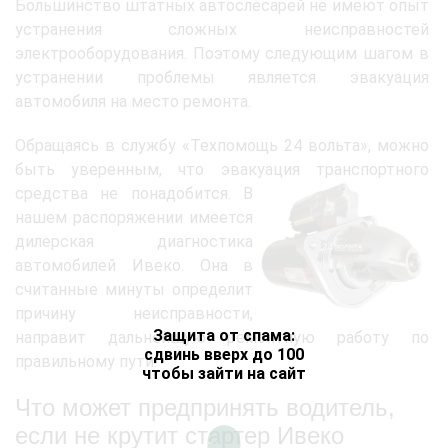
Большинство штатных автослесарей не имеют опыт
устранения сложных неисправностей
электрооборудования. Поэтому следующим шагом в
устранении проблемы является эвакуация
автомобиля на место ремонта.
Обращаясь в службу «Техпомощь 24 вольта», можно
быть уверенным, что эвакуация
транспортного
средства не понадобится. В
нашем распоряжении имеется
дилерская диагностика
автомобилей Ивеко. Она в
считанные минуты определит
причину неисправности,
Защита от спама:
направит дальнейшую ремонтную работу по
сдвинь вверх до 100
правильному пути.
чтобы зайти на сайт
Что может предпринять водитель,
если не крутит стартер Ивеко