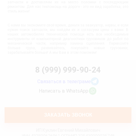
запчасти и доставляем их на место поломки с последующим
ремонтом. Для нас техпомощь на дороге - это не вид заработка, это
стиль жизни!
С нами вы экономите своё время, деньги за эвакуатор, нервы, и если
нужен поиск запчасти, мы найдём их и согласуем цены с вами. В
наших автомобилях технической помощи есть все необходимые
инструменты от компьютерной диагностики грузовиков до работ по
механической части, например замена сцепления. Перевозите
больше груза, развивайтесь, покупайте новые грузовики,
зарабатывайте больше! А мы Вам в этом поможем!
8 (999) 999-90-24
Связаться в телеграме
Написать в WhatsApp
ЗАКАЗАТЬ ЗВОНОК
ИП Куклин Евгений Михайлович
ИНН 432800626961 ОГРНИП 325430000035748