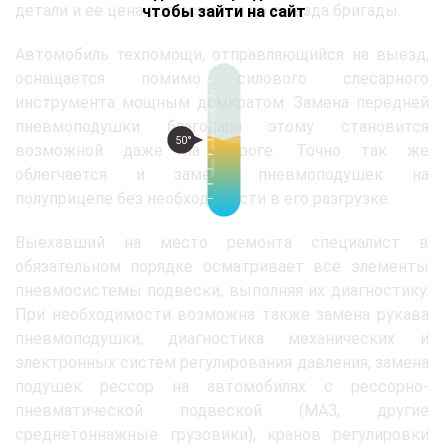
детали и ее цена согласуются до выезда бригады.
чтобы зайти на сайт
Автомобиль техпомощи, отправляющийся на выезд,
оснащается помимо силового слесарного
инструмента мощным домкратом. Замена передней
пневмоподушки благодаря этому становится
50°
возможной даже на дороге. Точно так же
облегчается и замена пневмоподушек на
полуприцепе без необходимости в его разгрузке.
Выехавший на место ремонта специалист в
обязательном порядке осматривает все элементы
пневмосистемы подвески, выполняя их диагностику.
При необходимости возможна также замена рукава
пневмоподушки, диагностика механических и
электронных систем регулирования давления, замена
подушек рессор на автомобилях с рессорно-
пневматической подвеской (МАЗ, другие
среднетоннажные грузовики), кранов регулировки