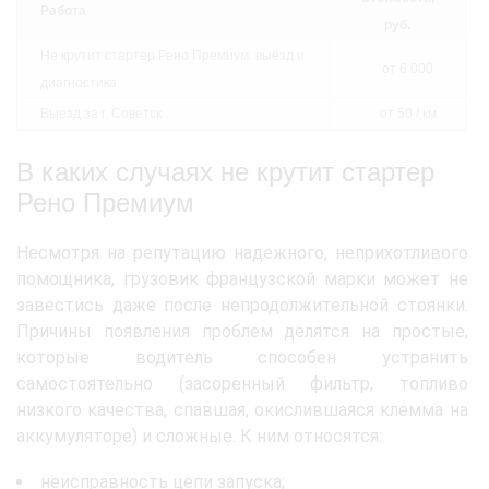
Работа
руб.
Не крутит стартер Рено Премиум: выезд и
от 6 000
диагностика
Выезд за г. Советск
от 50 / км
В каких случаях не крутит стартер
Рено Премиум
Несмотря на репутацию надежного, неприхотливого
помощника, грузовик французской марки может не
завестись даже после непродолжительной стоянки.
Причины появления проблем делятся на простые,
которые водитель способен устранить
самостоятельно (засоренный фильтр, топливо
низкого качества, спавшая, окислившаяся клемма на
аккумуляторе) и сложные. К ним относятся:
неисправность цепи запуска;